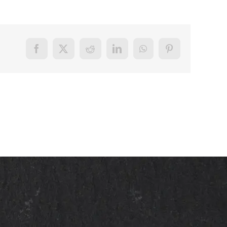
Facebook
X
Reddit
LinkedIn
WhatsApp
Pinterest